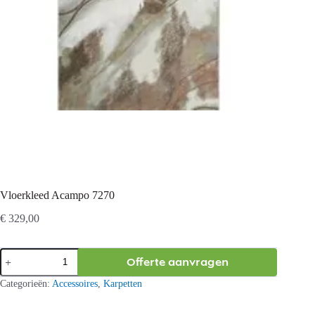
Vloerkleed Acampo 7270
€
329,00
Vloerkleed
Offerte aanvragen
Acampo
7270
Categorieën:
Accessoires
,
Karpetten
aantal