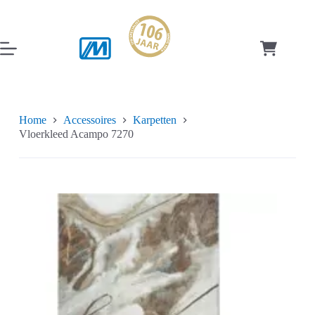
Ga
naar
de
inhoud
Winkelwag
Home
Accessoires
Karpetten
Vloerkleed Acampo 7270