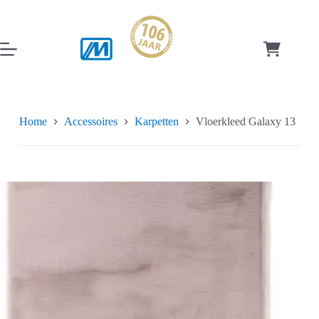
Ga
naar
de
inhoud
Winkelwag
Home
Accessoires
Karpetten
Vloerkleed Galaxy 13