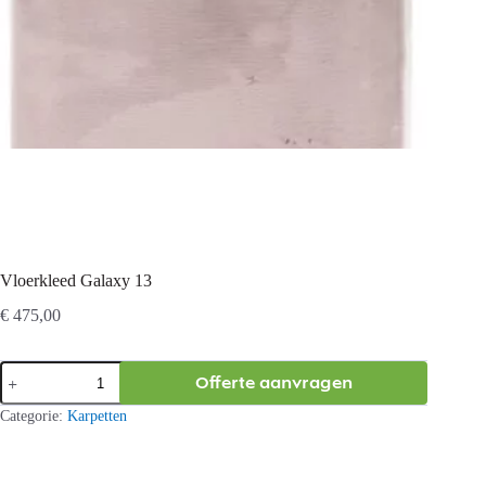
Vloerkleed Galaxy 13
€
475,00
Vloerkleed
Offerte aanvragen
Galaxy
13
Categorie:
Karpetten
aantal