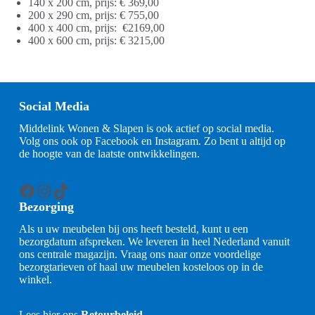
140 x 200 cm, prijs: € 369,00
200 x 290 cm, prijs: € 755,00
400 x 400 cm, prijs: €2169,00
400 x 600 cm, prijs: € 3215,00
Social Media
Middelink Wonen & Slapen is ook actief op social media.
Volg ons ook op Facebook en Instagram. Zo bent u altijd op
de hoogte van de laatste ontwikkelingen.
Facebook
Instagram
TikTok
Bezorging
Als u uw meubelen bij ons heeft besteld, kunt u een
bezorgdatum afspreken. We leveren in heel Nederland vanuit
ons centrale magazijn. Vraag ons naar onze voordelige
bezorgtarieven of haal uw meubelen kosteloos op in de
winkel.
Lees hier ons
Retourbeleid