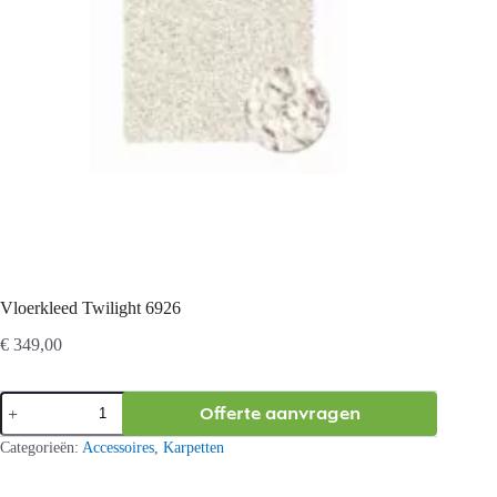
Vloerkleed Twilight 6926
€
349,00
Vloerkleed
Offerte aanvragen
Twilight
6926
Categorieën:
Accessoires
,
Karpetten
aantal