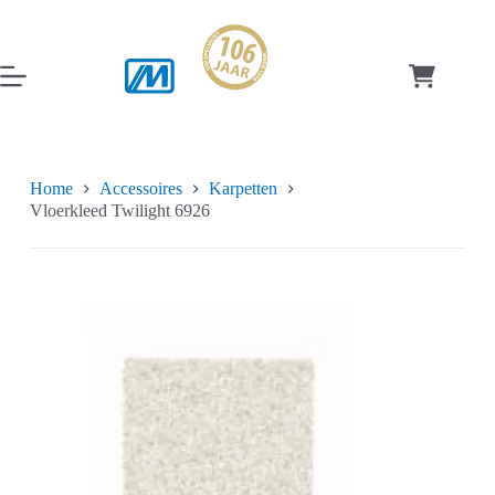
Ga
naar
de
inhoud
Winkelwag
Home
Accessoires
Karpetten
Vloerkleed Twilight 6926