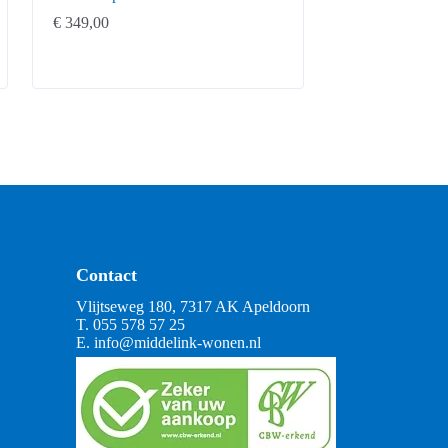
€
349,00
Contact
Vlijtseweg 180, 7317 AK Apeldoorn
T.
055 578 57 25
E.
info@middelink-wonen.nl