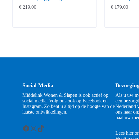
€
219,00
€
179,00
Social Media
Bezorgin
Middelink Wonen & Slapen is ook actief op
Als u uw me
social media. Volg ons ook op Facebook en
een bezorgd
Instagram. Zo bent u altijd op de hoogte van de
Nederland v
laatste ontwikkelingen.
ons naar on
haal uw meu
Facebook
Instagram
TikTok
Lees hier o
Heeft u een