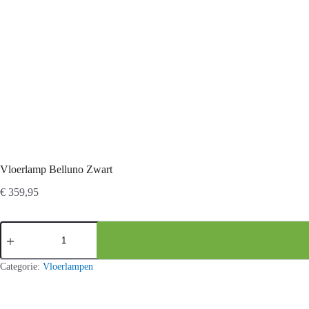
Vloerlamp Belluno Zwart
€
359,95
Vloerlamp
Belluno
Zwart
aantal
Categorie:
Vloerlampen