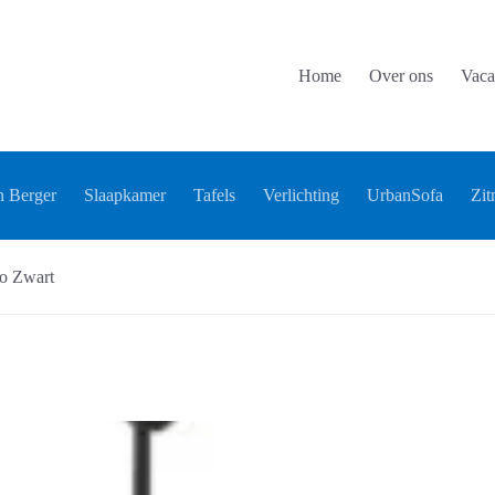
Home
Over ons
Vaca
 Berger
Slaapkamer
Tafels
Verlichting
UrbanSofa
Zit
o Zwart