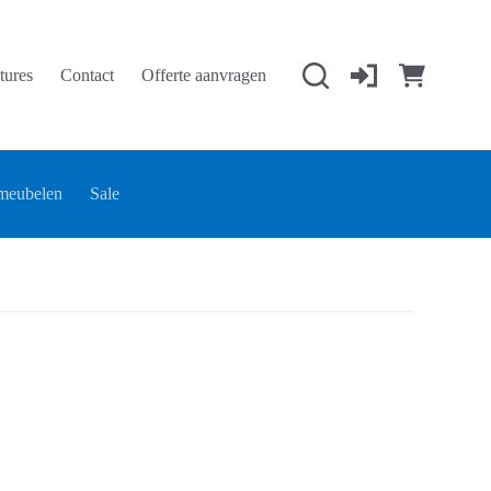
tures
Contact
Offerte aanvragen
Winkelwage
meubelen
Sale