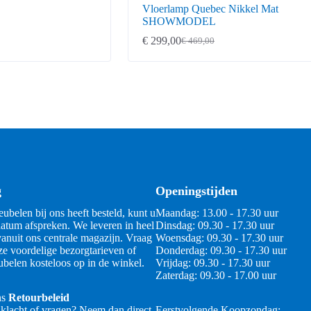
Vloerlamp Quebec Nikkel Mat
SHOWMODEL
€
299,00
€
469,00
Oorspronkelijke
Huidige
prijs
prijs
was:
is:
€ 469,00.
€ 299,00.
g
Openingstijden
ubelen bij ons heeft besteld, kunt u
Maandag: 13.00 - 17.30 uur
atum afspreken. We leveren in heel
Dinsdag: 09.30 - 17.30 uur
anuit ons centrale magazijn. Vraag
Woensdag: 09.30 - 17.30 uur
ze voordelige bezorgtarieven of
Donderdag: 09.30 - 17.30 uur
belen kosteloos op in de winkel.
Vrijdag: 09.30 - 17.30 uur
Zaterdag: 09.30 - 17.00 uur
ns
Retourbeleid
 klacht of vragen? Neem dan direct
Eerstvolgende Koopzondag: