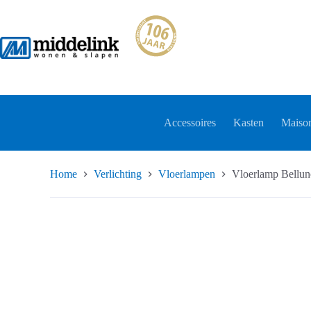
Ga
naar
de
inhoud
Accessoires
Kasten
Maison
Home
Verlichting
Vloerlampen
Vloerlamp Bellun