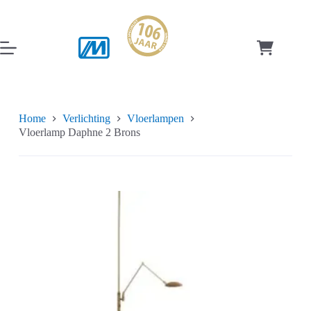
Ga
naar
de
inhoud
Winkelwag
Home
Verlichting
Vloerlampen
Vloerlamp Daphne 2 Brons