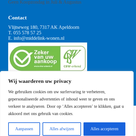
Geen Koopzondag in Juli & Augustus
Contact
Vlijtseweg 180, 7317 AK Apeldoorn
T.
055 578 57 25
E.
info@middelink-wonen.nl
KvK: 08164360
Wij waarderen uw privacy
BTW: NL001377739B29
Algemene voorwaarden
We gebruiken cookies om uw surfervaring te verbeteren,
CBW voorwaarden
gepersonaliseerde advertenties of inhoud weer te geven en ons
verkeer te analyseren. Door op ‘Alles accepteren’ te klikken, gaat u
akkoord met ons gebruik van cookies.
Copyright Middelink Wonen 2023
Privacyverklaring
Sitemap
Aanpassen
Alles afwijzen
Alles accepteren
Ontwikkeld door
Best4u Media