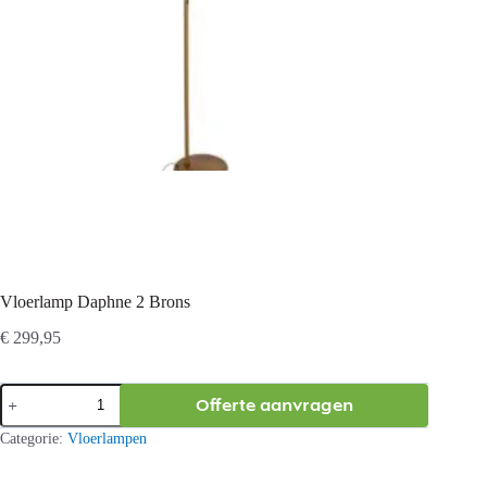
Vloerlamp Daphne 2 Brons
€
299,95
Vloerlamp
Offerte aanvragen
Daphne
2
Categorie:
Vloerlampen
Brons
aantal