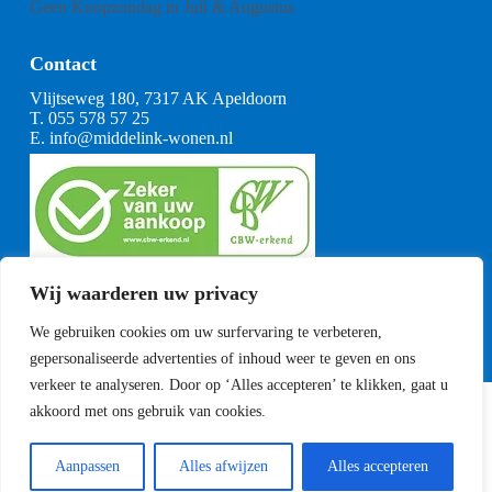
Geen Koopzondag in Juli & Augustus
Contact
Vlijtseweg 180, 7317 AK Apeldoorn
T.
055 578 57 25
E.
info@middelink-wonen.nl
KvK: 08164360
Wij waarderen uw privacy
BTW: NL001377739B29
Algemene voorwaarden
We gebruiken cookies om uw surfervaring te verbeteren,
CBW voorwaarden
gepersonaliseerde advertenties of inhoud weer te geven en ons
verkeer te analyseren. Door op ‘Alles accepteren’ te klikken, gaat u
akkoord met ons gebruik van cookies.
Copyright Middelink Wonen 2023
Privacyverklaring
Sitemap
Aanpassen
Alles afwijzen
Alles accepteren
Ontwikkeld door
Best4u Media