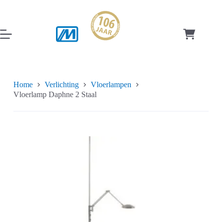
Ga
naar
de
inhoud
Winkelwag
Home
Verlichting
Vloerlampen
Vloerlamp Daphne 2 Staal