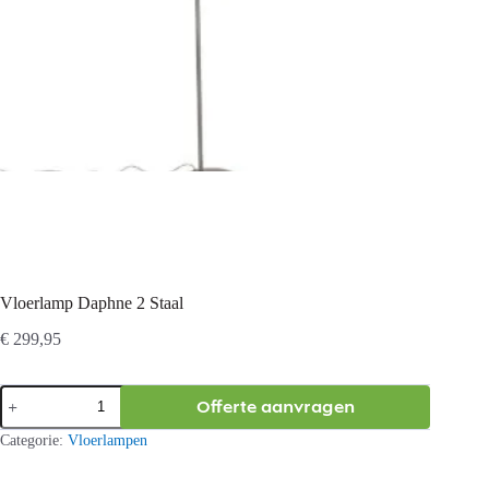
Vloerlamp Daphne 2 Staal
€
299,95
Vloerlamp
Offerte aanvragen
Daphne
2
Categorie:
Vloerlampen
Staal
aantal