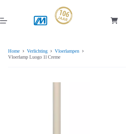
Ga
naar
de
inhoud
Winkelwag
Home
Verlichting
Vloerlampen
Vloerlamp Luogo 1l Creme