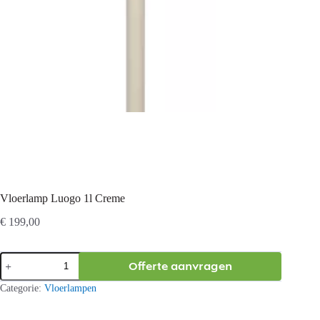
Vloerlamp Luogo 1l Creme
€
199,00
Vloerlamp
Offerte aanvragen
Luogo
1l
Categorie:
Vloerlampen
Creme
aantal