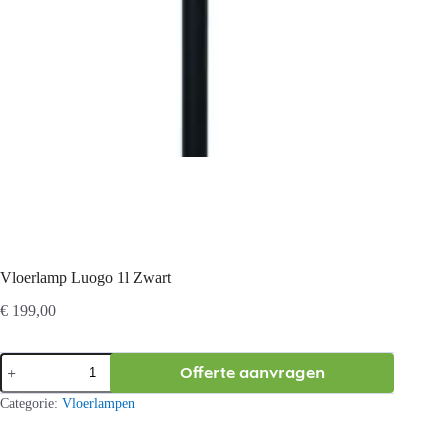
Vloerlamp Luogo 1l Zwart
€
199,00
Vloerlamp
Offerte aanvragen
Luogo
1l
Categorie:
Vloerlampen
Zwart
aantal