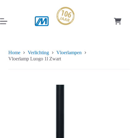
Ga
naar
de
inhoud
Winkelwag
Home
Verlichting
Vloerlampen
Vloerlamp Luogo 1l Zwart