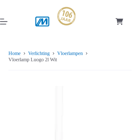
Ga
naar
de
inhoud
Winkelwag
Home
Verlichting
Vloerlampen
Vloerlamp Luogo 2l Wit