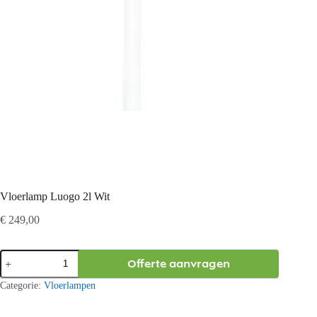
Vloerlamp Luogo 2l Wit
€
249,00
Vloerlamp
Offerte aanvragen
Luogo
2l
Categorie:
Vloerlampen
Wit
aantal