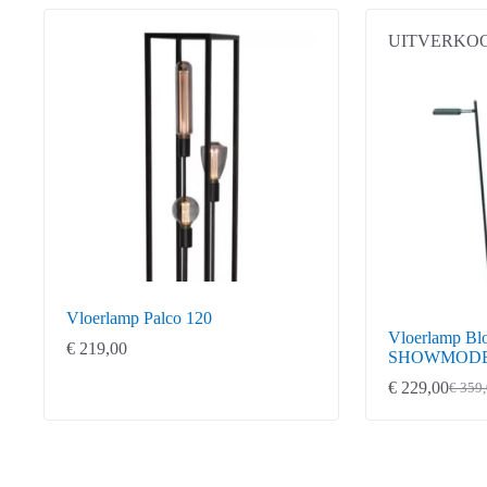
UITVERKO
Vloerlamp Palco 120
Vloerlamp Blo
€
219,00
SHOWMOD
€
229,00
€
359,
Oorspronkelij
Huidige
prijs
prijs
was:
is:
€ 359,00.
€ 229,00.