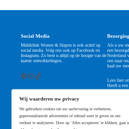
Social Media
Bezorgin
Middelink Wonen & Slapen is ook actief op
Als u uw me
social media. Volg ons ook op Facebook en
een bezorgd
Instagram. Zo bent u altijd op de hoogte van de
Nederland v
laatste ontwikkelingen.
ons naar on
haal uw meu
Facebook
Instagram
TikTok
Lees hier o
Heeft u een
contact met
Wij waarderen uw privacy
Contact
We gebruiken cookies om uw surfervaring te verbeteren,
gepersonaliseerde advertenties of inhoud weer te geven en ons
verkeer te analyseren. Door op ‘Alles accepteren’ te klikken, gaat u