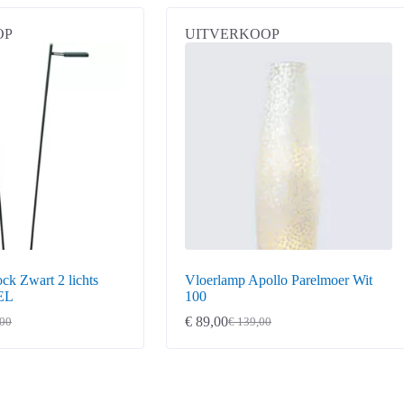
OP
UITVERKOOP
ck Zwart 2 lichts
Vloerlamp Apollo Parelmoer Wit
EL
100
€
89,00
00
€
139,00
ke
Oorspronkelijke
Huidige
prijs
prijs
was:
is:
€ 139,00.
€ 89,00.