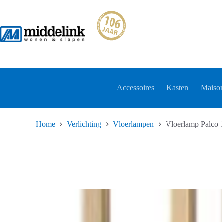
Ga
naar
de
inhoud
Accessoires
Kasten
Maison
Home
Verlichting
Vloerlampen
Vloerlamp Palco