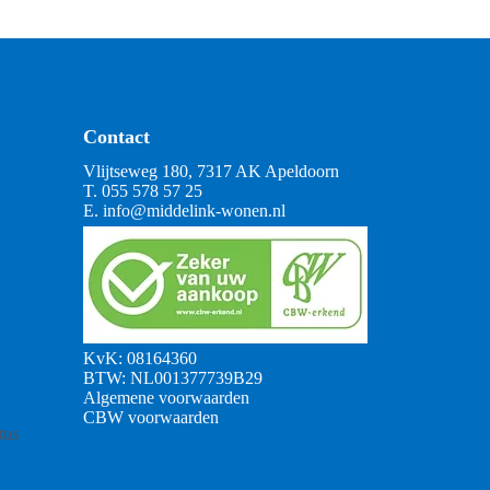
Contact
Vlijtseweg 180, 7317 AK Apeldoorn
T.
055 578 57 25
E.
info@middelink-wonen.nl
KvK: 08164360
BTW: NL001377739B29
Algemene voorwaarden
CBW voorwaarden
tus