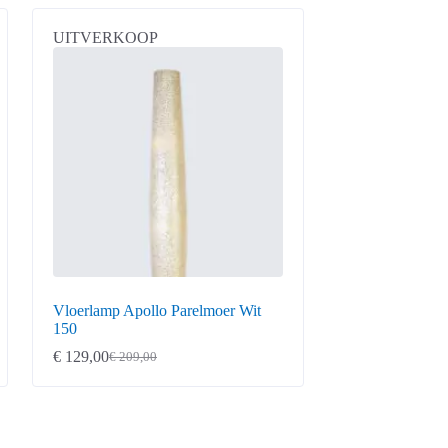
UITVERKOOP
Vloerlamp Apollo Parelmoer Wit
150
€
129,00
€
209,00
Oorspronkelijke
Huidige
prijs
prijs
was:
is:
€ 209,00.
€ 129,00.