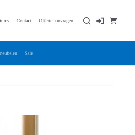
tures
Contact
Offerte aanvragen
Winkelwage
meubelen
Sale