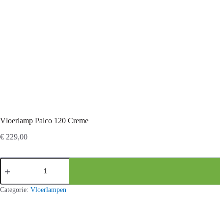
Vloerlamp Palco 120 Creme
€
229,00
Vloerlamp
Palco
120
Creme
Categorie:
Vloerlampen
aantal