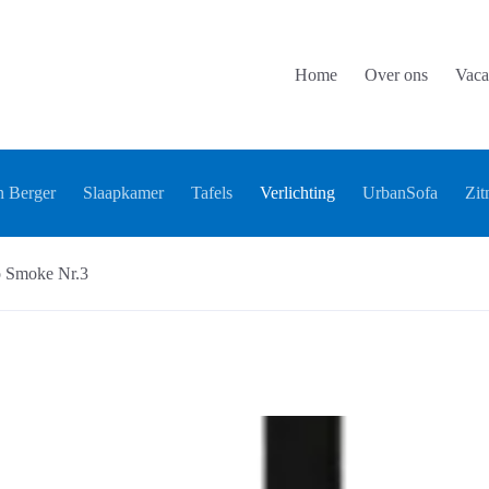
Home
Over ons
Vaca
 Berger
Slaapkamer
Tafels
Verlichting
UrbanSofa
Zit
o Smoke Nr.3