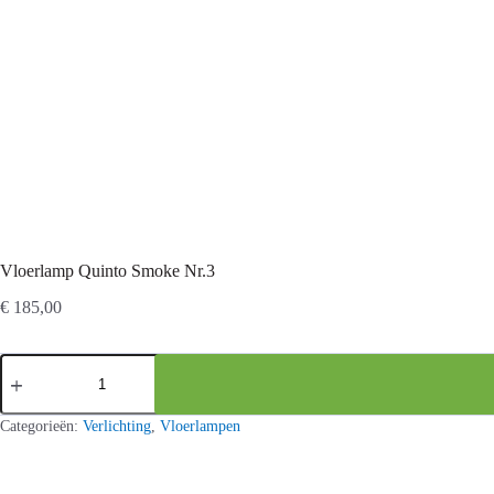
Vloerlamp Quinto Smoke Nr.3
€
185,00
Vloerlamp
Quinto
Smoke
Nr.3
Categorieën:
Verlichting
,
Vloerlampen
aantal