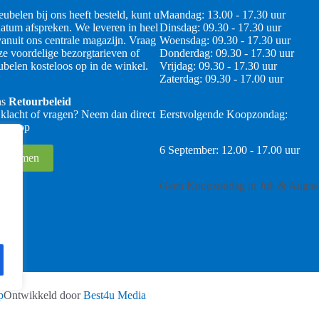
ubelen bij ons heeft besteld, kunt u
Maandag: 13.00 - 17.30 uur
atum afspreken. We leveren in heel
Dinsdag: 09.30 - 17.30 uur
anuit ons centrale magazijn. Vraag
Woensdag: 09.30 - 17.30 uur
ze voordelige bezorgtarieven of
Donderdag: 09.30 - 17.30 uur
belen kosteloos op in de winkel.
Vrijdag: 09.30 - 17.30 uur
Zaterdag: 09.30 - 17.00 uur
ns
Retourbeleid
 klacht of vragen? Neem dan direct
Eerstvolgende Koopzondag:
 ons op
6 September: 12.00 - 17.00 uur
 opnemen
Geen Koopzondag in Juli & Augus
p
Ontwikkeld door
Best4u Media