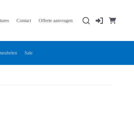
tures
Contact
Offerte aanvragen
Winkelwage
meubelen
Sale