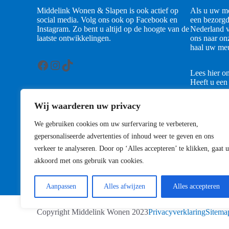
Middelink Wonen & Slapen is ook actief op
Als u uw me
social media. Volg ons ook op Facebook en
een bezorgd
Instagram. Zo bent u altijd op de hoogte van de
Nederland v
laatste ontwikkelingen.
ons naar on
haal uw meu
Facebook
Instagram
TikTok
Lees hier o
Heeft u een
contact met
Wij waarderen uw privacy
Contact
We gebruiken cookies om uw surfervaring te verbeteren,
gepersonaliseerde advertenties of inhoud weer te geven en ons
verkeer te analyseren. Door op ‘Alles accepteren’ te klikken, gaat u
akkoord met ons gebruik van cookies.
Aanpassen
Alles afwijzen
Alles accepteren
Copyright Middelink Wonen 2023
Privacyverklaring
Sitema