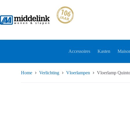
Ga
naar
de
inhoud
Accessoires
Kasten
Maison
Home
Verlichting
Vloerlampen
Vloerlamp Quint