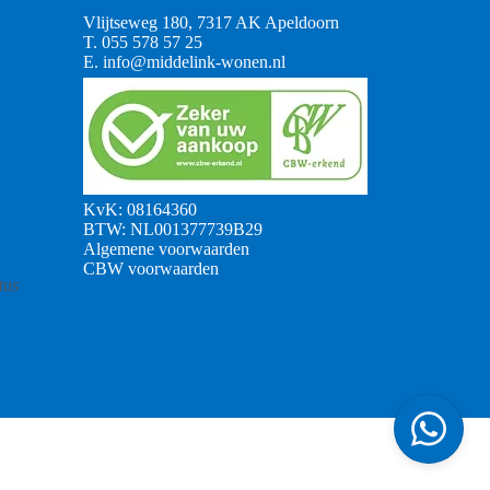
Vlijtseweg 180, 7317 AK Apeldoorn
T.
055 578 57 25
E.
info@middelink-wonen.nl
KvK: 08164360
BTW: NL001377739B29
Algemene voorwaarden
CBW voorwaarden
tus