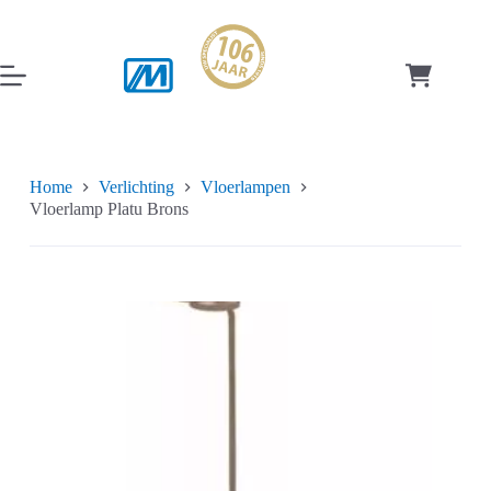
Ga
naar
de
inhoud
Winkelwag
Home
Verlichting
Vloerlampen
Vloerlamp Platu Brons