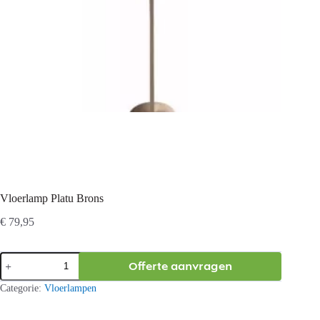
Vloerlamp Platu Brons
€
79,95
Vloerlamp
Offerte aanvragen
Platu
Brons
Categorie:
Vloerlampen
aantal