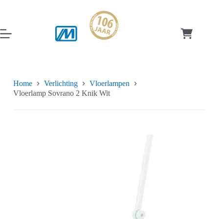
Ga
naar
de
inhoud
Winkelwag
Home
Verlichting
Vloerlampen
Vloerlamp Sovrano 2 Knik Wit