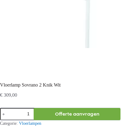
Vloerlamp Sovrano 2 Knik Wit
€
309,00
Vloerlamp
Offerte aanvragen
Sovrano
2
Categorie:
Vloerlampen
Knik
Wit
aantal