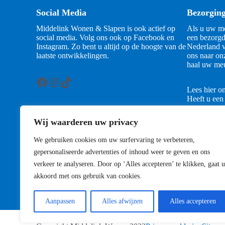
Social Media
Bezorgin
Middelink Wonen & Slapen is ook actief op
Als u uw me
social media. Volg ons ook op Facebook en
een bezorgd
Instagram. Zo bent u altijd op de hoogte van de
Nederland v
laatste ontwikkelingen.
ons naar on
haal uw meu
Facebook
Instagram
TikTok
Lees hier o
Heeft u een
contact met
Wij waarderen uw privacy
Contact
We gebruiken cookies om uw surfervaring te verbeteren,
gepersonaliseerde advertenties of inhoud weer te geven en ons
verkeer te analyseren. Door op ‘Alles accepteren’ te klikken, gaat u
akkoord met ons gebruik van cookies.
Aanpassen
Alles afwijzen
Alles accepteren