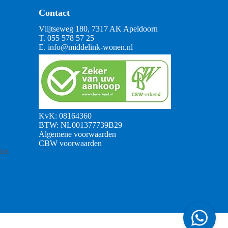
Contact
Vlijtseweg 180, 7317 AK Apeldoorn
T.
055 578 57 25
E.
info@middelink-wonen.nl
KvK: 08164360
BTW: NL001377739B29
Algemene voorwaarden
CBW voorwaarden
tus