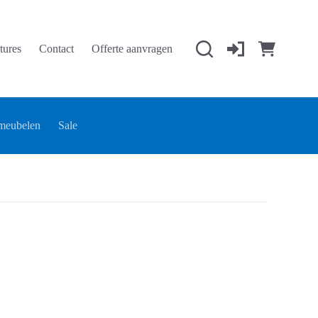
tures
Contact
Offerte aanvragen
Winkelwage
meubelen
Sale