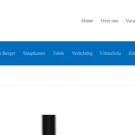
Home
Over ons
Vaca
 Berger
Slaapkamer
Tafels
Verlichting
UrbanSofa
Zit