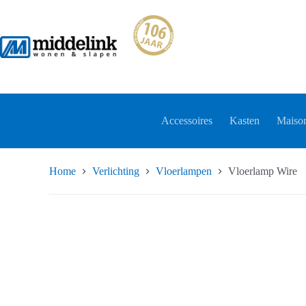
Ga
naar
de
inhoud
Accessoires
Kasten
Maison
Home
Verlichting
Vloerlampen
Vloerlamp Wire