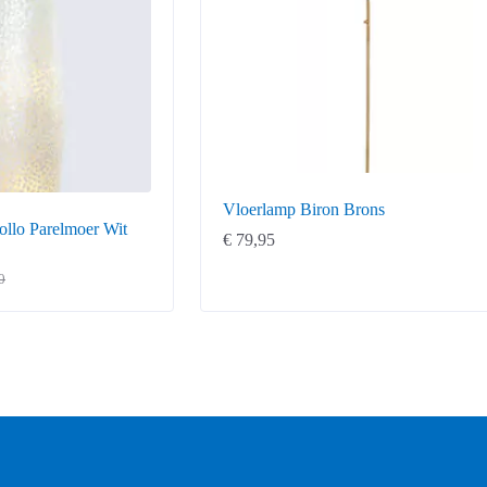
Vloerlamp Biron Brons
llo Parelmoer Wit
€
79,95
0
ke