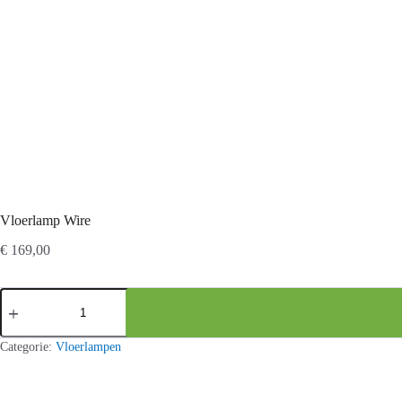
Vloerlamp Wire
€
169,00
Vloerlamp
Wire
aantal
Categorie:
Vloerlampen