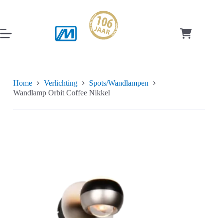
Ga
naar
de
inhoud
Winkelwag
Home
Verlichting
Spots/Wandlampen
Wandlamp Orbit Coffee Nikkel