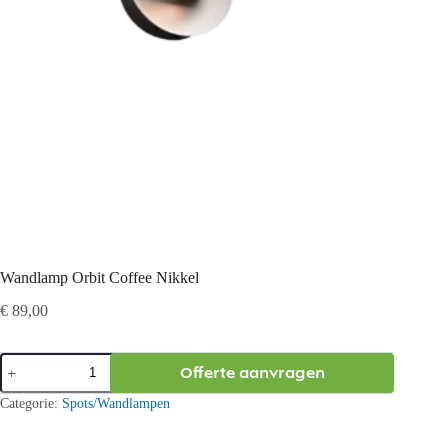
Wandlamp Orbit Coffee Nikkel
€
89,00
Wandlamp
Offerte aanvragen
Orbit
Coffee
Categorie:
Spots/Wandlampen
Nikkel
aantal