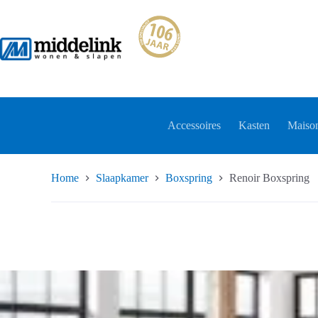
Ga
naar
de
inhoud
Accessoires
Kasten
Maison
Home
Slaapkamer
Boxspring
Renoir Boxspring