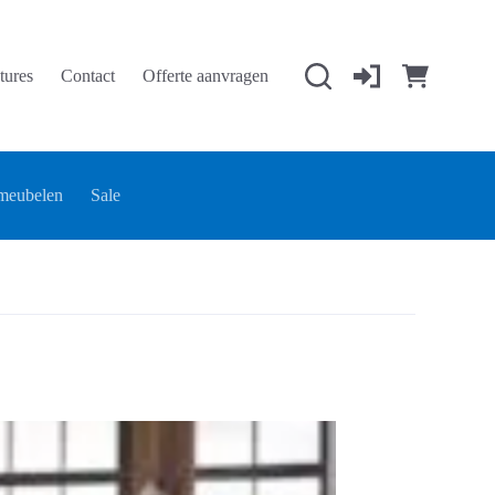
tures
Contact
Offerte aanvragen
Winkelwage
meubelen
Sale