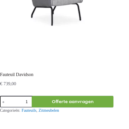
Fauteuil Davidson
€
739,00
Fauteuil
Offerte aanvragen
Davidson
aantal
Categorieën:
Fauteuils
,
Zitmeubelen