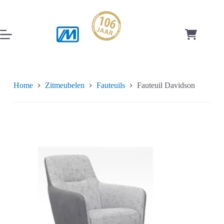
Ga
naar
de
inhoud
Winkelwag
Home
Zitmeubelen
Fauteuils
Fauteuil Davidson