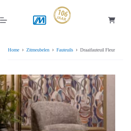
Ga
naar
de
inhoud
Winkelwag
Home
Zitmeubelen
Fauteuils
Draaifauteuil Fleur