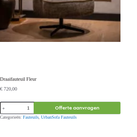
Draaifauteuil Fleur
€
720,00
Draaifauteuil
Offerte aanvragen
Fleur
aantal
Categorieën:
Fauteuils
,
UrbanSofa Fauteuils