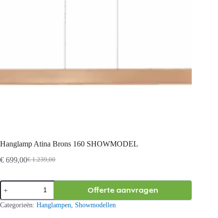
Hanglamp Atina Brons 160 SHOWMODEL
€
699,00
€
1.239,00
Oorspronkelijke
Huidige
prijs
prijs
was:
is:
Hanglamp
Offerte aanvragen
€ 1.239,00.
€ 699,00.
Atina
Brons
Categorieën:
Hanglampen
,
Showmodellen
160
SHOWMODEL