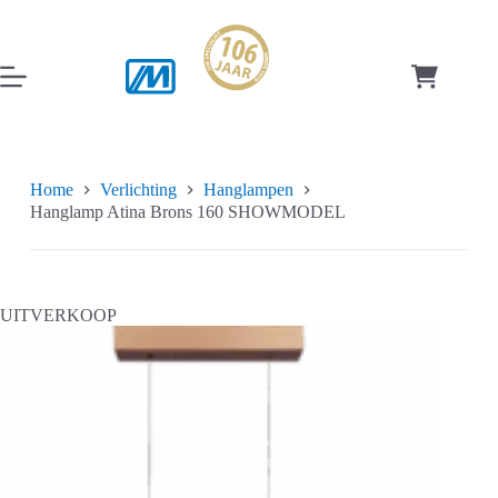
Ga
naar
de
inhoud
Winkelwag
Home
Verlichting
Hanglampen
Hanglamp Atina Brons 160 SHOWMODEL
UITVERKOOP