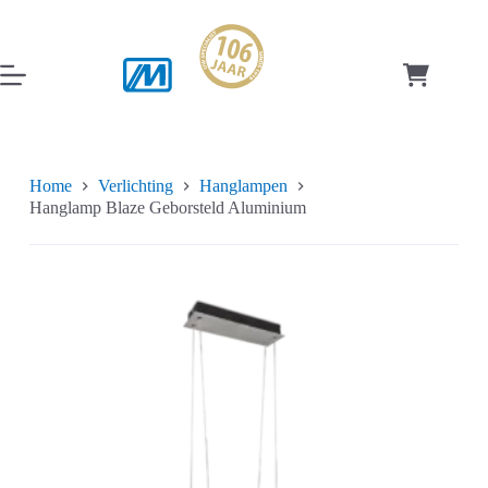
Ga
naar
de
inhoud
Winkelwag
Home
Verlichting
Hanglampen
Hanglamp Blaze Geborsteld Aluminium