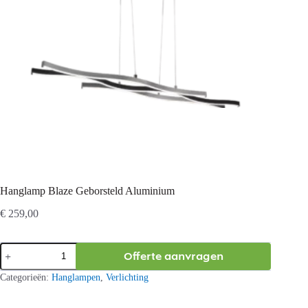
Hanglamp Blaze Geborsteld Aluminium
€
259,00
Hanglamp
Offerte aanvragen
Blaze
Geborsteld
Categorieën:
Hanglampen
,
Verlichting
Aluminium
aantal