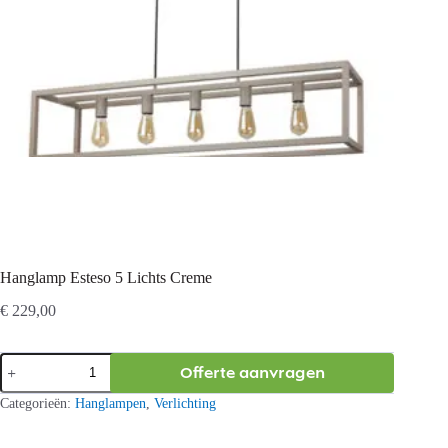
Hanglamp Esteso 5 Lichts Creme
€
229,00
Hanglamp
Offerte aanvragen
Esteso
5
Categorieën:
Hanglampen
,
Verlichting
Lichts
Creme
aantal