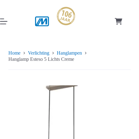
Ga
naar
de
inhoud
Winkelwag
Home
Verlichting
Hanglampen
Hanglamp Esteso 5 Lichts Creme