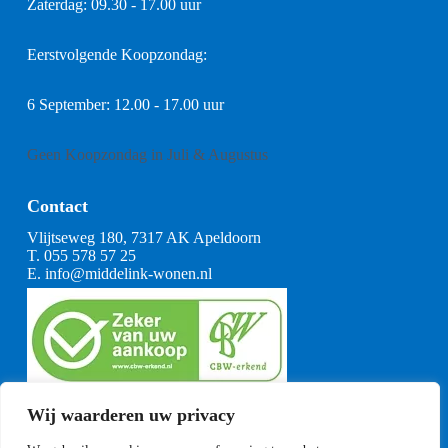
Zaterdag: 09.30 - 17.00 uur
Eerstvolgende Koopzondag:
6 September: 12.00 - 17.00 uur
Geen Koopzondag in Juli & Augustus
Contact
Vlijtseweg 180, 7317 AK Apeldoorn
T.
055 578 57 25
E.
info@middelink-wonen.nl
KvK: 08164360
Wij waarderen uw privacy
BTW: NL001377739B29
Algemene voorwaarden