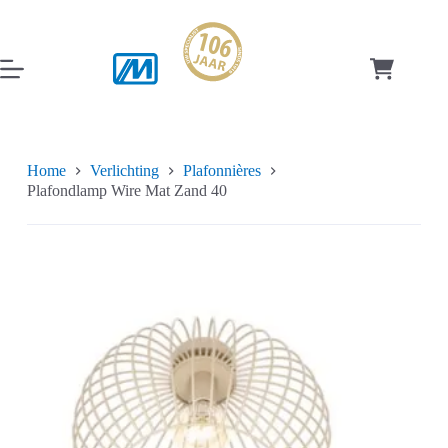
Ga
naar
de
inhoud
Winkelwag
Home
Verlichting
Plafonnières
Plafondlamp Wire Mat Zand 40