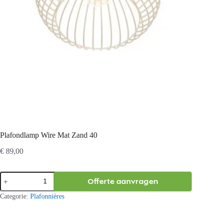
Plafondlamp Wire Mat Zand 40
€
89,00
Plafondlamp
Offerte aanvragen
Wire
Mat
Categorie:
Plafonnières
Zand
40
aantal