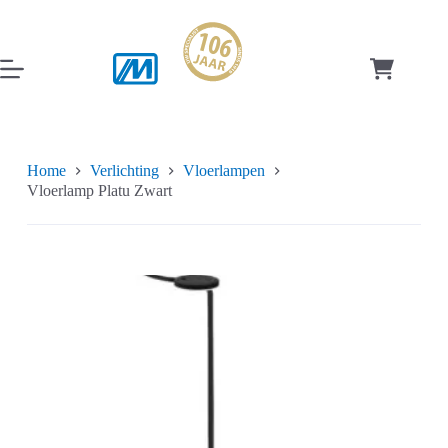
Ga
naar
de
inhoud
Winkelwag
Home
Verlichting
Vloerlampen
Vloerlamp Platu Zwart