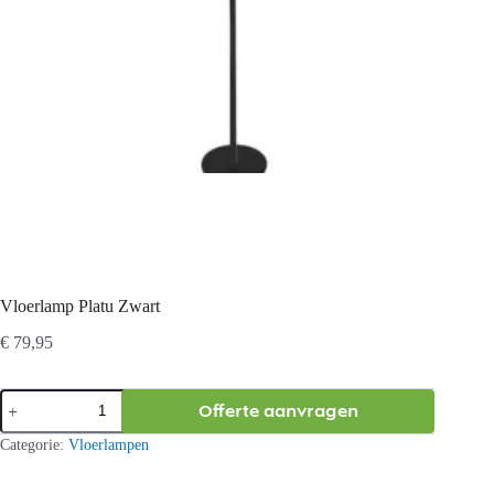
Vloerlamp Platu Zwart
€
79,95
Vloerlamp
Offerte aanvragen
Platu
Zwart
Categorie:
Vloerlampen
aantal