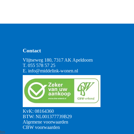
Contact
Vlijtseweg 180, 7317 AK Apeldoorn
T.
055 578 57 25
E.
info@middelink-wonen.nl
KvK: 08164360
BTW: NL001377739B29
Algemene voorwaarden
CBW voorwaarden
tus