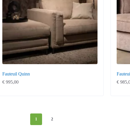
Fauteuil Quinn
Fauteu
€
995,00
€
985,
1
2