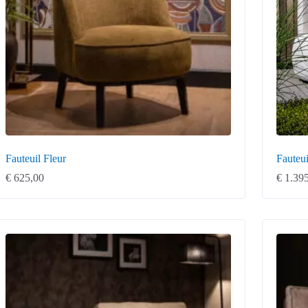
Fauteuil Fleur
Fauteui
€
625,00
€
1.395