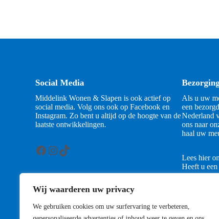
Social Media
Bezorgin
Middelink Wonen & Slapen is ook actief op
Als u uw me
social media. Volg ons ook op Facebook en
een bezorgd
Instagram. Zo bent u altijd op de hoogte van de
Nederland v
laatste ontwikkelingen.
ons naar on
haal uw meu
Facebook
Instagram
TikTok
Lees hier o
Heeft u een
contact met
Wij waarderen uw privacy
Contact
We gebruiken cookies om uw surfervaring te verbeteren,
gepersonaliseerde advertenties of inhoud weer te geven en ons