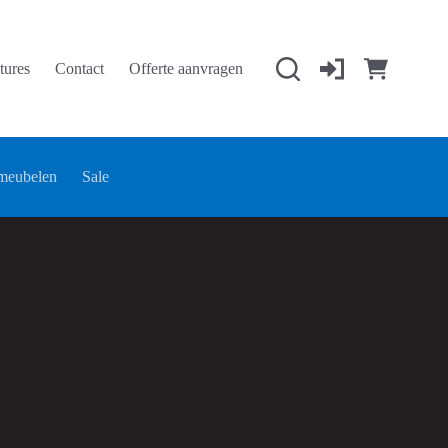
tures
Contact
Offerte aanvragen
Winkelwage
meubelen
Sale