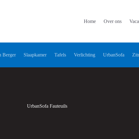
Home
Over ons
Vaca
 Berger
Slaapkamer
Tafels
Verlichting
UrbanSofa
Zit
UrbanSofa Fauteuils