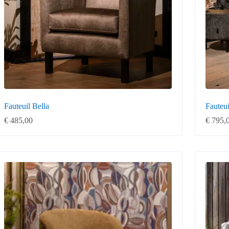
Fauteuil Bella
Fauteu
€
485,00
€
795,