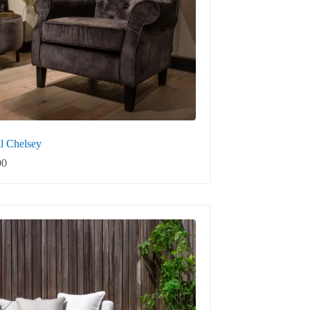
il Chelsey
00