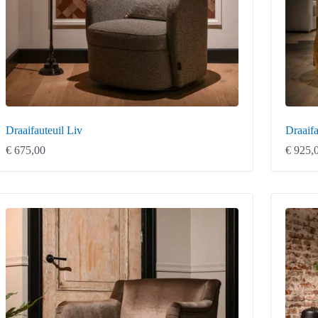
Draaifauteuil Liv
Draaif
€
675,00
€
925,