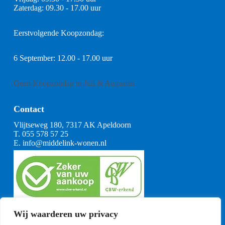
Zaterdag: 09.30 - 17.00 uur
Eerstvolgende Koopzondag:
6 September: 12.00 - 17.00 uur
Geen Koopzondag in Juli & Augustus
Contact
Vlijtseweg 180, 7317 AK Apeldoorn
T.
055 578 57 25
E.
info@middelink-wonen.nl
KvK: 08164360
Wij waarderen uw privacy
BTW: NL001377739B29