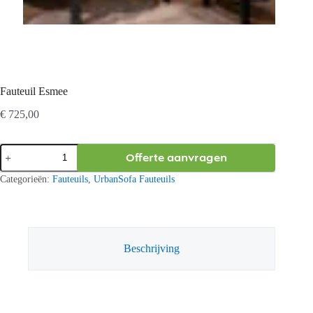
Fauteuil Esmee
€
725,00
Fauteuil
Offerte aanvragen
Esmee
aantal
Categorieën:
Fauteuils
,
UrbanSofa Fauteuils
Beschrijving