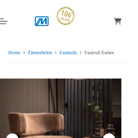
Ga
naar
de
inhoud
Winkelwag
Home
Zitmeubelen
Fauteuils
Fauteuil Esmee