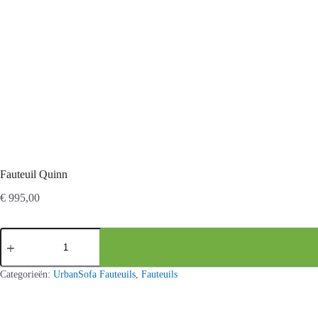
Fauteuil Quinn
€
995,00
Fauteuil
Quinn
aantal
Categorieën:
UrbanSofa Fauteuils
,
Fauteuils