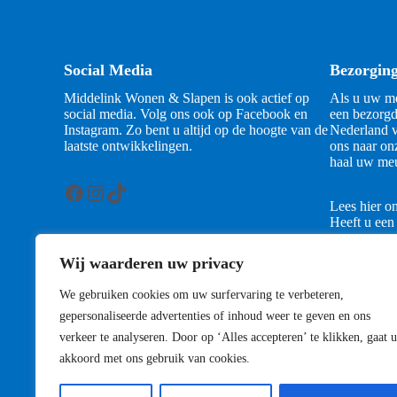
Social Media
Bezorgin
Middelink Wonen & Slapen is ook actief op
Als u uw me
social media. Volg ons ook op Facebook en
een bezorgd
Instagram. Zo bent u altijd op de hoogte van de
Nederland v
laatste ontwikkelingen.
ons naar on
haal uw meu
Facebook
Instagram
TikTok
Lees hier o
Heeft u een
contact met
Wij waarderen uw privacy
Contact
We gebruiken cookies om uw surfervaring te verbeteren,
gepersonaliseerde advertenties of inhoud weer te geven en ons
verkeer te analyseren. Door op ‘Alles accepteren’ te klikken, gaat u
akkoord met ons gebruik van cookies.