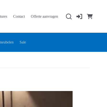
tures
Contact
Offerte aanvragen
Winkelwage
meubelen
Sale