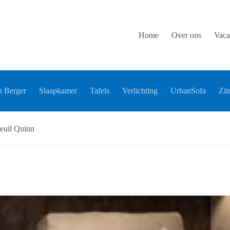
Home
Over ons
Vaca
 Berger
Slaapkamer
Tafels
Verlichting
UrbanSofa
Zit
euil Quinn